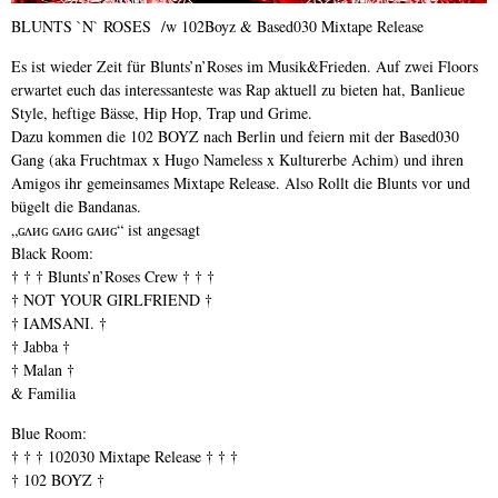
BLUNTS `N` ROSES /w 102Boyz & Based030 Mixtape Release
Es ist wieder Zeit für Blunts’n’Roses im Musik&Frieden. Auf zwei Floors
erwartet euch das interessanteste was Rap aktuell zu bieten hat, Banlieue
Style, heftige Bässe, Hip Hop, Trap und Grime.
Dazu kommen die
102 BOYZ
nach Berlin und feiern mit der Based030
Gang (aka
Fruchtmax
x
Hugo Nameless
x
Kulturerbe Achim
) und ihren
Amigos ihr gemeinsames Mixtape Release. Also Rollt die Blunts vor und
bügelt die Bandanas.
„ɢʌиɢ ɢʌиɢ ɢʌиɢ“ ist angesagt
Βlack Room:
† † † Blunts’n’Roses Crew † † †
†
NOT YOUR GIRLFRIEND
†
†
IAMSANI.
†
†
Jabba
†
† Malan †
& Familia
Βlue Room:
† † † 102030 Mixtape Release † † †
†
102 BOYZ
†